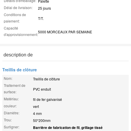
Détails d'emballage:
Palette
Délai de livraison:
25 jours
Conditions de
T/T.
paiement:
Capacité
5000 MORCEAUX PAR SEMAINE
d'approvisionnement:
description de
Treillis de clôture
Nom:
Treillis de clôture
Traitement de
PVC enduit
surface:
Matériau:
fil de fer galvanisé
couleur:
vert
Diamètre:
4 mm
Trou:
50*200mm
Surligner:
Barrière de fabrication de fil
,
grillage tissé