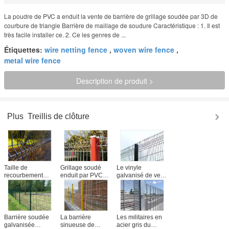
La poudre de PVC a enduit la vente de barrière de grillage soudée par 3D de
courbure de triangle Barrière de maillage de soudure Caractéristique : 1. Il est
très facile installer ce. 2. Ce les genres de ...
Étiquettes:
wire netting fence
,
woven wire fence
,
metal wire fence
Description de produit >
Plus
Treillis de clôture
Taille de
Grillage soudé
Le vinyle
recourbement
enduit par PVC
galvanisé de vert
triangulaire
extérieur de
de barrière de
enduite en
sécurité clôturant
jardin de grillage
plastique de la
pour le muret
soudé par fer a
sécurité 5X10 cm
enduit la largeur
de grillage de
de 1800mm
Barrière soudée
La barrière
Les militaires en
barrière de jardin
galvanisée
sinueuse de
acier gris du