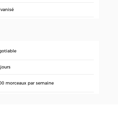
lvanisé
gotiable
jours
00 morceaux par semaine