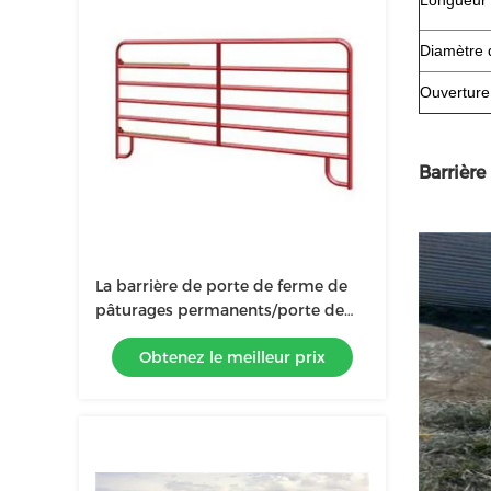
Longueur
Diamètre d
Ouverture
Barrière
La barrière de porte de ferme de
pâturages permanents/porte de
ferme s'articule avec la poudre
Obtenez le meilleur prix
rouge enduite