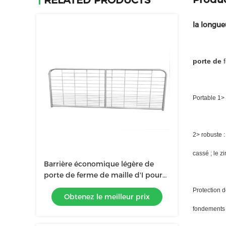
RELATED PRODUCTS
la longue
porte de
f
Portable 1> 
2> robuste :
cassé ; le z
Barrière économique légère de
porte de ferme de maille d'I pour
la vache, Taureau, veaux
Protection 
Obtenez le meilleur prix
fondements j