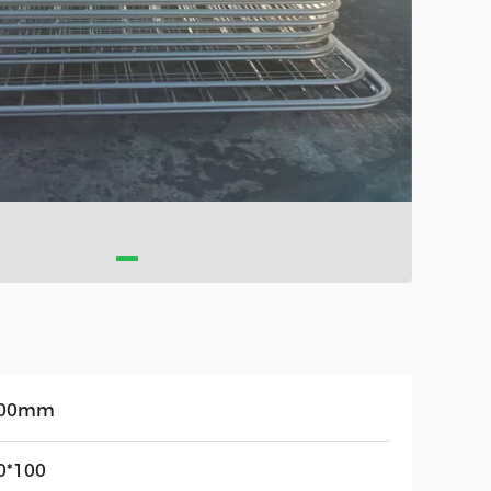
400mm
0*100