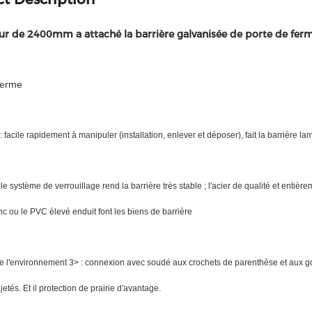
ur de 2400mm a attaché la barrière galvanisée de porte de ferme
erme
: facile rapidement à manipuler (installation, enlever et déposer), fait la barrière lam
 le système de verrouillage rend la barrière très stable ; l'acier de qualité et entière
inc ou le PVC élevé enduit font les biens de barrière
de l'environnement 3> : connexion avec soudé aux crochets de parenthèse et aux go
etés. Et il protection de prairie d'avantage.