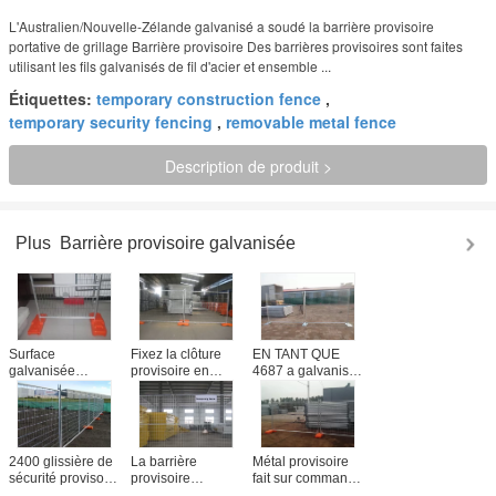
L'Australien/Nouvelle-Zélande galvanisé a soudé la barrière provisoire
portative de grillage Barrière provisoire Des barrières provisoires sont faites
utilisant les fils galvanisés de fil d'acier et ensemble ...
Étiquettes:
temporary construction fence
,
temporary security fencing
,
removable metal fence
Description de produit >
Plus
Barrière provisoire galvanisée
Surface
Fixez la clôture
EN TANT QUE
galvanisée
provisoire en
4687 a galvanisé
plongée chaude
acier, couleur
la sécurité
de barrière de
résistante de
provisoire de
maillon de chaîne
panneaux de
barrière, acier
de construction de
barrière adaptée
provisoire
l'Australie
aux besoins du
clôturant la base
2400 glissière de
La barrière
Métal provisoire
As4687-2007
client
en plastique
sécurité provisoire
provisoire
fait sur commande
HDG
durable de Wx
plongée chaude
professionnel