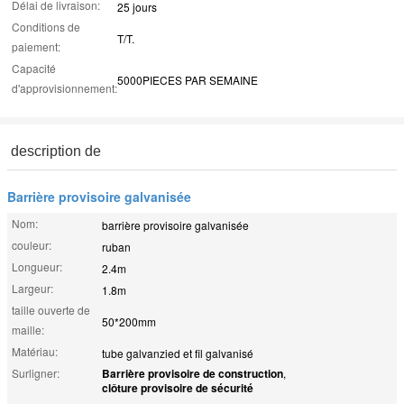
Délai de livraison:
25 jours
Conditions de
T/T.
paiement:
Capacité
5000PIECES PAR SEMAINE
d'approvisionnement:
description de
Barrière provisoire galvanisée
Nom:
barrière provisoire galvanisée
couleur:
ruban
Longueur:
2.4m
Largeur:
1.8m
taille ouverte de
50*200mm
maille:
Matériau:
tube galvanzied et fil galvanisé
Surligner:
Barrière provisoire de construction
,
clôture provisoire de sécurité