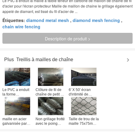
Le PVC a enduit la maille à faible teneur en carbone de maillon de chaîne de fil
d'acier pour l'écran protecteur Maille de maillon de chaîne le grillage également
appelé de diamant, est tissé du fil d'acier de ...
Étiquettes:
diamond metal mesh
,
diamond mesh fencing
,
chain wire fencing
Description de produit >
Plus
Treillis à mailles de chaîne
Le PVC a enduit
Clôture de fil de
6' X 50' écran
la forme
chaîne de petit de
d'intimité de
galvanisée de
trou de chaîne de
maillon de chaîne,
trou du grillage
maillon écran de
maille à chaînes
25x25 millimètre
barrière/acier à
clôturant pour le
de diamant de
faible teneur en
muret
barrière de maille
carbone
maille en acier
Non grillage frotté
Taille de trou de la
de maillon de
galvanisée par
avec le poing
maille 75x75mm
chaîne
3mm de maillon
galvanisé par
de maillon de
de chaîne, fil à
corrosif de maillon
chaîne de surface