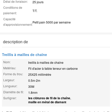
Délai de livraison:
25 jours
Conditions de
T/T.
paiement:
Capacité
Petit pain 5000 par semaine
d'approvisionnement:
description de
Treillis à mailles de chaîne
Nom:
treillis à mailles de chaîne
Matériau:
Fil d'acier à faible teneur en carbone
Forme du trou:
25X25 millimètre
Largeur:
0.5m-2m
Longueur:
30M
Diamètre de fil:
1.8mm
Surligner:
les clôtures de fil de la chaîne
,
maille en métal de diamant